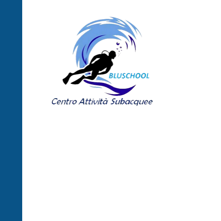
Centro Attività
Subacquee
"Bluschool"
Centro di Formazione Didattica
Subacquea - Siracusa