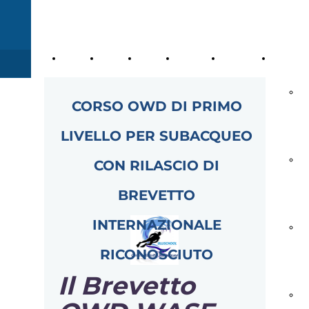
Home
Chi
Dove
Scopi
Cosa
I Servizi A
Page
Siamo
Siamo
ed
Facciamo
Pr
CORSO OWD DI PRIMO
Obiettivi
pe
LIVELLO PER SUBACQUEO
Lo
CON RILASCIO DI
BREVETTO
Im
INTERNAZIONALE
In
RICONOSCIUTO
Ag
Il Brevetto
No